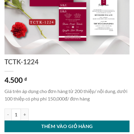
TCTK-1224
4.500
₫
Giá trên áp dụng cho đơn hàng từ 200 thiệp/ nội dung, dưới
100 thiệp có phụ phí 150,000đ/ đơn hàng
TCTK-1224 số lượng
THÊM VÀO GIỎ HÀNG